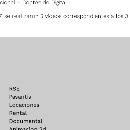
cional – Contenido Digital
17, se realizaron 3 videos correspondientes a los 
RSE
Pasantía
Locaciones
Rental
Documental
Animacion 2d